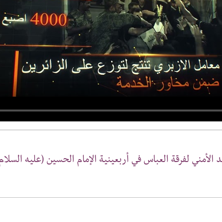
أمني لفرقة العباس في أربعينية الإمام الحسين (عليه السلام) ٤٤٧