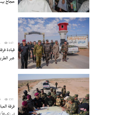
حجاج بيت 
1
142
قيادة فرق
عبر الطري
6
152
فرقة العب
استكمالاً