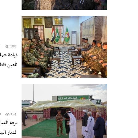
0
188
قيادة عمل
تأمين قاط
9
154
الديار ال