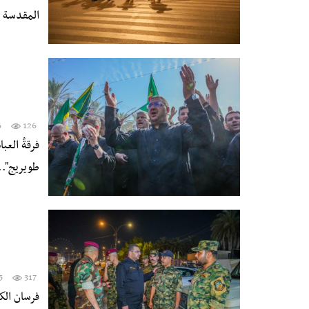
المقدسة ا
6
126
فرقةُ الع
طويريج"..
5
317
فرسان الكف