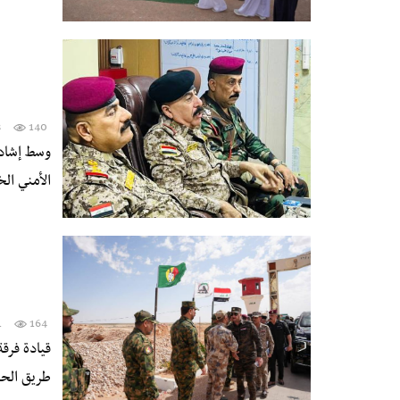
3
140
وسط إشادة
الأمني ال
1
164
قيادة فرقة
طريق الحج