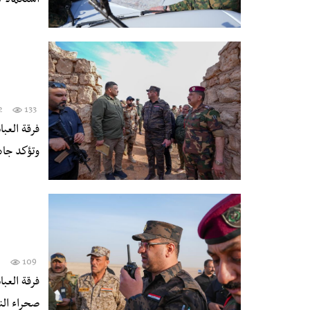
2
133
فرقة العبا
وتؤكد جاه
2
109
فرقة العب
صحراء الن