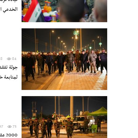
الخدمي است
08
84
جولة تفقدي
لمتابعة خ
07
73
2000