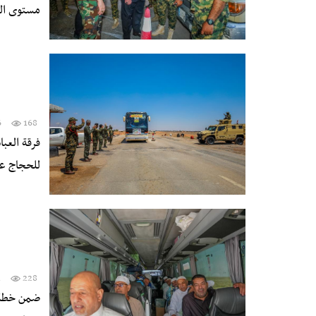
مستوى الخ
6
168
فرقة العب
للحجاج عب
1
228
ضمن خطة ا