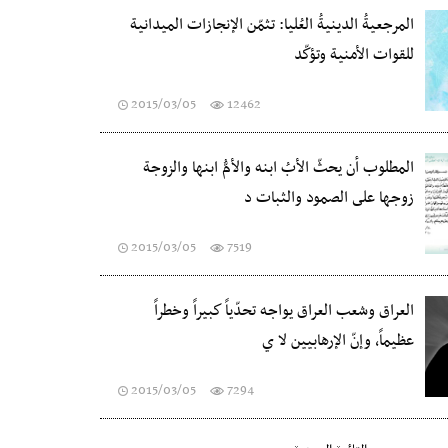
المرجعيةُ الدينيةُ العُليا: تثمّن الإنجازات الميدانية
للقوات الأمنية وتؤكّد
2015/03/05
12462
المطلوب أن يحثّ الأبُ ابنه والأمُّ ابنها والزوجة
زوجها على الصمود والثبات د
2015/03/05
7519
العراق وشعب العراق يواجه تحدّياً كبيراً وخطراً
عظيماً، وإنّ الإرهابيين لا ي
2015/03/05
7294