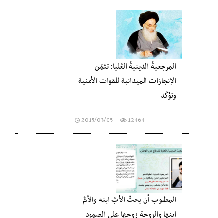
المرجعيةُ الدينيةُ العُليا: تثمّن
الإنجازات الميدانية للقوات الأمنية
وتؤكّد
2015/03/05
12464
المطلوب أن يحثّ الأبُ ابنه والأمُّ
ابنها والزوجة زوجها على الصمود