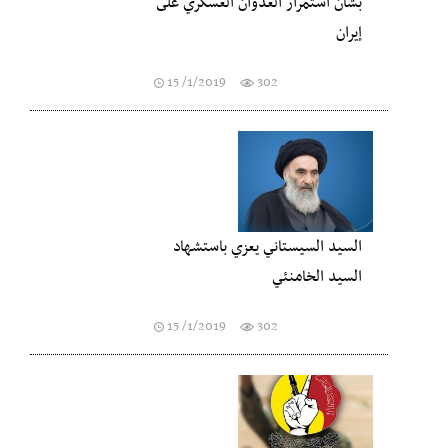
بشأن استمرار العدوان العسكري على
إيران
15 /1/2019
302
السيد السيستاني يعزي باستشهاد
السيد الخامنئي
15 /1/2019
302