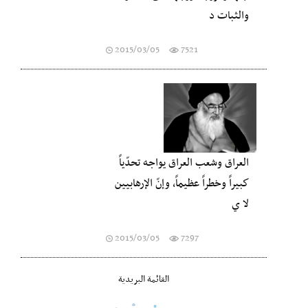
والثبات د
2015/03/05
7521
العراق وشعب العراق يواجه تحدّياً
كبيراً وخطراً عظيماً، وإنّ الإرهابيين
لا ي
2015/03/05
7297
القائمة البريدية