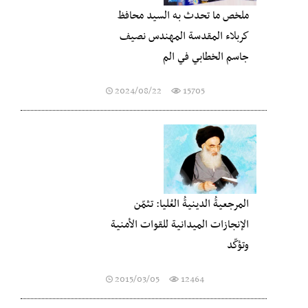
ملخص ما تحدث به السيد محافظ
كربلاء المقدسة المهندس نصيف
جاسم الخطابي في الم
2024/08/22
15705
المرجعيةُ الدينيةُ العُليا: تثمّن
الإنجازات الميدانية للقوات الأمنية
وتؤكّد
2015/03/05
12464