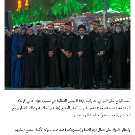
للعام الرابع على التوالي، شاركت فرقة العباس القتالية في مسيرة عزاء أهالي كربلاء
المقدسة لإحياء فاجعة #هدم_قبور_أئمة_البقيع (عليهم السلام)، وذلك بالتعاون مع
العتبتين الحسينية والعباسية المقدستين.
وانطلق العزاء على شكل (جوكات) و(مستهلات) صدحت بالولاء لأئمة البقيع (عليهم