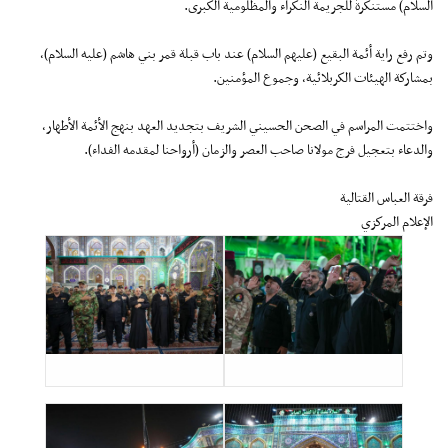
السلام) مستنكرةً للجريمة النكراء والمظلومية الكبرى.
وتم رفع راية أئمة البقيع (عليهم السلام) عند باب قبلة قمر بني هاشم (عليه السلام)،
بمشاركة الهيئات الكربلائية، وجموع المؤمنين.
واختتمت المراسم في الصحن الحسيني الشريف بتجديد العهد بنهج الأئمة الأطهار،
والدعاء بتعجيل فرج مولانا صاحب العصر والزمان (أرواحنا لمقدمه الفداء).
فرقة العباس القتالية
الإعلام المركزي