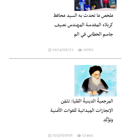
ملخص ما تحدث به السيد محافظ
كربلاء المقدسة المهندس نصيف
جاسم الخطابي في الم
2024/08/22
15702
المرجعيةُ الدينيةُ العُليا: تثمّن
الإنجازات الميدانية للقوات الأمنية
وتؤكّد
2015/03/05
12464