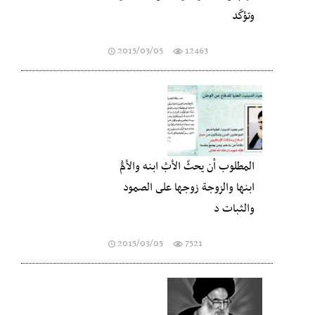
وتؤكّد
2015/03/05
12463
المطلوب أن يحثّ الأبُ ابنه والأمُّ
ابنها والزوجة زوجها على الصمود
والثبات د
2015/03/05
7521