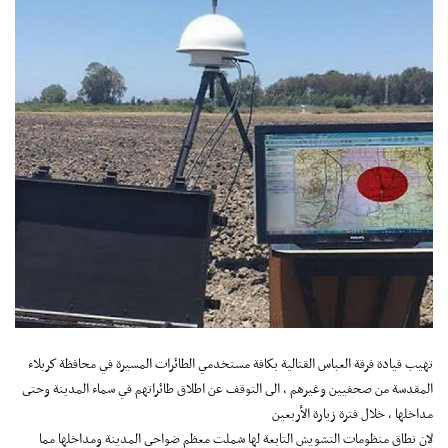
تهيب قيادة فرقة العباس القتالية بكافة مستخدمي الطائرات المسيرة في محافظة كربلاء
المقدسة من صحفيين وغيرهم ، الى التوقف عن اطلاق طائراتهم في سماء المدينة وحتى
مداخلها ، خلال فترة زيارة الأربعين
لان نطاق منظومات التشويش التابعة لها شملت معظم ضواحي المدينة ومداخلها مما